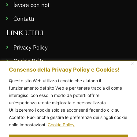
lavora con noi
Contatti
Link utili
Privacy Policy
Cookie Policy
Consenso della Privacy Policy e Cookies!
Termini & Condizioni
Questo sito Web utilizza i cookie che aiutano il
FAQ
funzionamento del sito Web e per tenere traccia di come
interagisci con esso in modo da poterti offrire
un'esperienza utente migliorata e personalizzata.
Utilizzeremo i cookie solo se acconsenti facendo clic su
Accetto. Puoi anche gestire le preferenze dei singoli cookie
dalle Impostazioni.
Cookie Policy
Sutìras
| 28Liquori Sas | P.IVA 02102410855