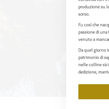
produzione su la
sorso.
Fu così che nacqu
passione di una 
venuto a mancare
Da quel giorno in
patrimonio di sa
nelle colline sic
dedizione, mante