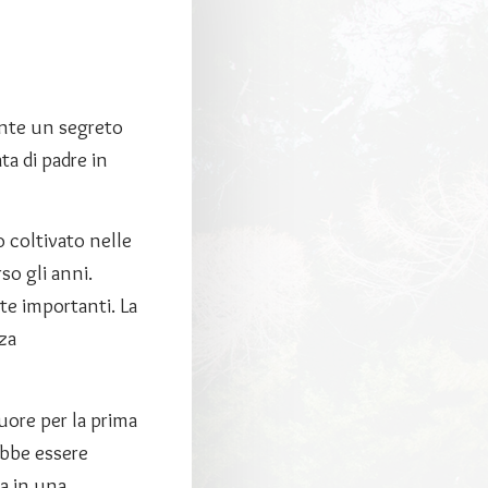
ente un segreto
ta di padre in
ro coltivato nelle
so gli anni.
te importanti. La
za
uore per la prima
ebbe essere
ta in una