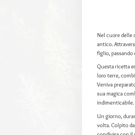
Nel cuore delle 
antico. Attravers
figlio, passando
Questa ricetta er
loro terre, comb
Veniva preparato
sua magica comb
indimenticabile.
Un giorno, duran
volta. Colpito d
condivisa con il 