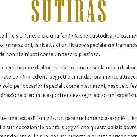
colline siciliane, c’era una famiglia che custodiva gelosam
o generazioni, la ricetta di un liquore speciale era tramanda
 da nonni a nipoti come un tesoro prezioso.
a per il liquore di alloro siciliano, una miscela unica di allo
inato con ingredienti segreti tramandati oralmente attraver
 solo per occasioni speciali, come matrimoni, nascite o fes
inazione di aromi e sapori rendeva ogni sorso un’esperien
te una festa di famiglia, un parente lontano assaggiò il liq
alla sua eccezionale bontà, suggerì che questa delizia dovr
mondo intero. La sua idea era di portare questa antica ricet