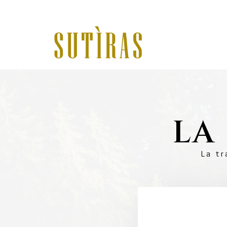
LA
La tr